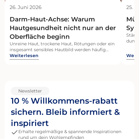
26. Juni 2026
25. 
Darm-Haut-Achse: Warum
Müd
Hautgesundheit nicht nur an der
Sym
Ständ
Oberfläche beginn
dunkl
Unreine Haut, trockene Haut, Rötungen oder ein
diese
insgesamt sensibles Hautbild werden häufig
Allta
ausschließlich mit äußeren Einflüssen in
Weiterlesen
Weit
habe 
Verbindung gebracht. Gleichzeitig geraten
was, 
zunehmend auch innere Prozesse in den Fokus –
steck
insbesondere das Darmmikrobiom und seine
Verbindung zur Haut. Dieser Zusammenhang
wird als Darm-Haut-Achse bezeichnet.
Gleichzeitig ist die Haut ein aktives Organ, das
Newsletter
sich kontinuierlich erneuert. Beide Systeme –
10 % Willkommens-rabatt
Darm und Haut – stehen in einem funktionellen
Austausch und beeinflussen sich gegenseitig.
sichern. Bleib informiert &
Wer Hautgesundheit ganzheitlich betrachten
möchte, sollte daher neben Pflege auch
inspiriert
Faktoren wie Nährstoffversorgung,
Erhalte regelmäßige & spannende Inspirationen
Immunsystem und ein ausgeglichenes
rund um dein Wohlempfinden
Darmmikrobiom einbeziehen. Was ist die