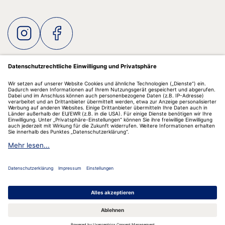
eine Rolle. Über die sogenannte Darm-Hirn-
Haut-Achse können Stressreaktionen mit
Veränderungen in Darm und Haut einhergehen –
ein möglicher Grund dafür, warum sich Stress
oft gleichzeitig auf Verdauung und Haut
auswirkt. Hauterneuerung und Hautbarriere –
die Grundlage für gesunde Haut Die Haut ist ein
dynamisches System. In der obersten
Informationen
Hautschicht werden kontinuierlich neue Zellen
gebildet, die nach oben wandern, verhornen und
MedibiotiX
schließlich abgestoßen werden. Dieser Prozess –
die Hauterneuerung – dauert im Durchschnitt
etwa 28 Tage, kann sich jedoch je nach Alter und
Hautzustand verlängern. Er ist entscheidend
für: eine intakte Hautbarriere ein gleichmäßiges
Hautbild den Schutz vor äußeren Einflüssen
Wenn dieser Prozess gestört ist, kann sich das
beispielsweise durch trockene, fahle oder unreine
Haut äußern. Was bedeutet das im Alltag?
Hautgesundheit entsteht nicht nur durch äußere
Zahlungsarten
Pflege. Die Regeneration der Haut hängt auch
Built with pride by
von inneren Voraussetzungen ab – etwa der
Nährstoffversorgung und der Balance des
© Copyright 2026 MedibiotiX. All rights reserved.
Körpers. Die Hautbarriere ist dabei ein zentrales