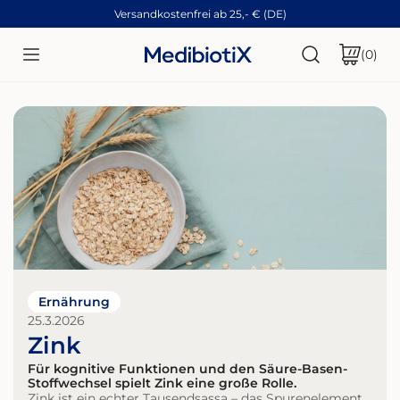
Versandkostenfrei ab 25,- € (DE)
ZUM INHALT SPRINGEN
Art
(0)
Ernährung
25.3.2026
Zink
Für kognitive Funktionen und den Säure-Basen-
Stoffwechsel spielt Zink eine große Rolle.
Zink ist ein echter Tausendsassa – das Spurenelement