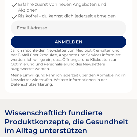
Erfahre zuerst von neuen Angeboten und
Darm-Haut-Achse? Die Darm-Haut-
Aktionen
Achse beschreibt den wechselseitigen Austausch
Risikofrei - du kannst dich jederzeit abmelden
zwischen Darm und Haut. Dieser Austausch
erfolgt über mehrere physiologische Systeme:
Email
das Immunsystem Stoffwechselprodukte des
Mikrobioms hormonelle und neuronale
Signalwege Diese Verbindung erklärt, warum
ANMELDEN
Veränderungen im Darm auch Auswirkungen auf
Ja, ich möchte den Newsletter von MedibiotiX erhalten und
das Hautbild haben können. Warum ist diese
per E-Mail über Produkte, Angebote und Services informiert
Verbindung relevant? Das Darmmikrobiom
werden. Ich willige ein, dass Öffnungs- und Klickdaten zur
spielt eine zentrale Rolle in der Regulation des
Optimierung und Personalisierung des Newsletters
Immunsystems. Ein ausgeglichenes mikrobielles
ausgewertet werden.
Gleichgewicht kann dazu beitragen, entzündliche
Meine Einwilligung kann ich jederzeit über den Abmeldelink im
Newsletter widerrufen. Weitere Informationen in der
Prozesse im Körper zu regulieren. Da
Datenschutzerklärung.
Entzündungen bei vielen Hautthemen eine Rolle
spielen, wird verständlich, warum der Zustand
des Darms indirekt auch die Haut beeinflussen
kann. Darüber hinaus produziert das Mikrobiom
verschiedene bioaktive Substanzen – darunter
Wissenschaftlich fundierte
kurzkettige Fettsäuren und Vitamine –, die zur
Produktkonzepte, die Gesundheit
Stabilität der Darmbarriere beitragen und die
Nährstoffverfügbarkeit unterstützen. Auch das
im Alltag unterstützen
Zusammenspiel mit dem Nervensystem spielt