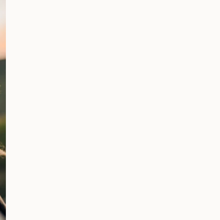
Newsletter
Erhalte regelm
10 %
Wohlempfinde
Erfahre zuerst
Willkommens-
Risikofrei - du
rabatt sichern.
Bleib
informiert &
inspiriert
Email
Ja, ich möchte den Newsletter von MedibiotiX erhalten und per
werden. Ich willige ein, dass Öffnungs- und Klickdaten zur Op
ausgewertet werden.
Meine Einwilligung kann ich jederzeit über den Abmeldelink im
Datenschutzerklärung.