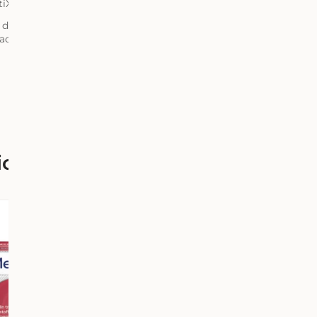
tiX neugierig, innovativ und nahbar.
 dem, was es heute ist: ein Unternehmen, das Gesundheit ernst
acht.
ick
X
MedibiotiX
Eisen
Pro