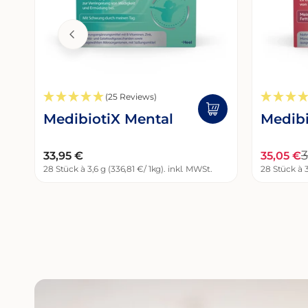
(25 Reviews)
MedibiotiX Mental
Medibi
3
35,05 €
Regulärer
33,95 €
Verkaufs
Regulär
pro
STÜCKPREIS
28 Stück à 3,6 g (336,81 €
/
1kg
). inkl. MWSt.
STÜCKPR
28 Stück à 3
Preis
Preis