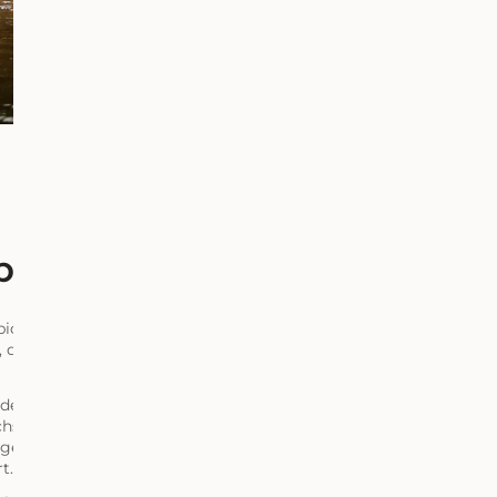
 begann
iotiX in der Gesundheitsregion Baden-Baden mit dem Anspruc
 die auf pharmazeutischer Expertise basieren und gezielt die Ge
 der Heel GmbH liegen unsere Wurzeln in der Arzneimittelwelt. 
hste Qualitätsstandards und ein tiefes Verständnis für den men
ige Wissen prägt jedes unserer Produkte – klar, verantwortungsv
t.