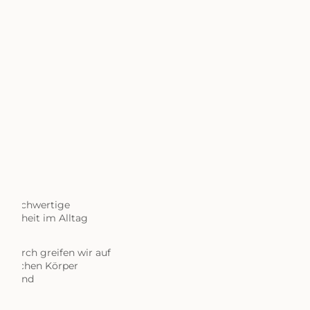
h, hochwertige
sundheit im Alltag
Dadurch greifen wir auf
schlichen Körper
oll und