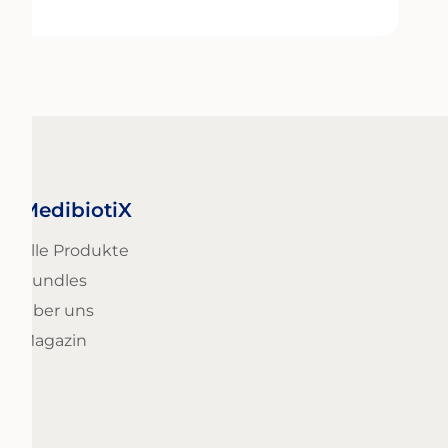
MedibiotiX
Alle Produkte
Bundles
Über uns
Magazin
ung