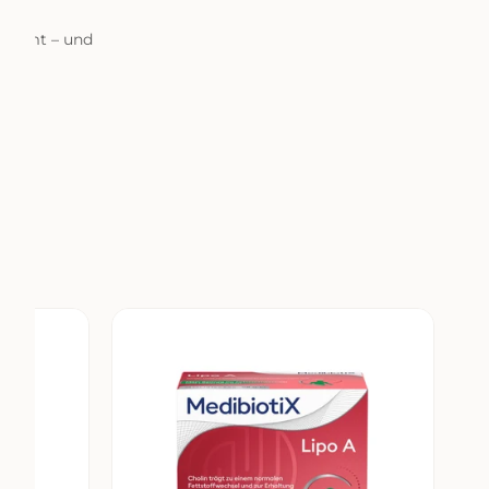
 nimmt – und
MedibiotiX
Lipo
A