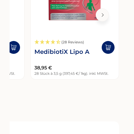
(28 Reviews)
ro
MedibiotiX Lipo A
Regulärer
38,95 €
pro
nkl. MWSt.
STÜCKPREIS
28 Stück à 3,5 g (397,45 €
/
1kg
). inkl. MWSt.
Preis