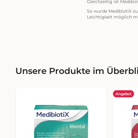
Gleichzeitig ist Medibio
So wurde MedibiotiX zu
Leichtigkeit möglich m
Unsere Produkte im Überbl
MedibiotiX
Medibioti
Angebot
Mental
Lipo