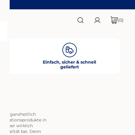
Artik
(0)
Einloggen
t
Einfach, sicher & schnell
geliefert
heit ganzheitlich
mbinationsprodukte in
 Körper wirklich
nsqualität bei. Denn