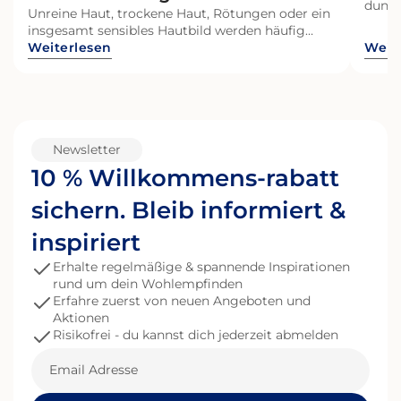
dunkl
Unreine Haut, trockene Haut, Rötungen oder ein
diese
insgesamt sensibles Hautbild werden häufig
Allta
ausschließlich mit äußeren Einflüssen in
Weiterlesen
Weit
habe 
Verbindung gebracht. Gleichzeitig geraten
was, 
zunehmend auch innere Prozesse in den Fokus –
steck
insbesondere das Darmmikrobiom und seine
Verbindung zur Haut. Dieser Zusammenhang
wird als Darm-Haut-Achse bezeichnet.
Gleichzeitig ist die Haut ein aktives Organ, das
Newsletter
sich kontinuierlich erneuert. Beide Systeme –
10 % Willkommens-rabatt
Darm und Haut – stehen in einem funktionellen
Austausch und beeinflussen sich gegenseitig.
sichern. Bleib informiert &
Wer Hautgesundheit ganzheitlich betrachten
möchte, sollte daher neben Pflege auch
inspiriert
Faktoren wie Nährstoffversorgung,
Erhalte regelmäßige & spannende Inspirationen
Immunsystem und ein ausgeglichenes
rund um dein Wohlempfinden
Darmmikrobiom einbeziehen. Was ist die
Erfahre zuerst von neuen Angeboten und
Darm-Haut-Achse? Die Darm-Haut-
Aktionen
Achse beschreibt den wechselseitigen Austausch
Risikofrei - du kannst dich jederzeit abmelden
zwischen Darm und Haut. Dieser Austausch
erfolgt über mehrere physiologische Systeme:
Email
das Immunsystem Stoffwechselprodukte des
Mikrobioms hormonelle und neuronale