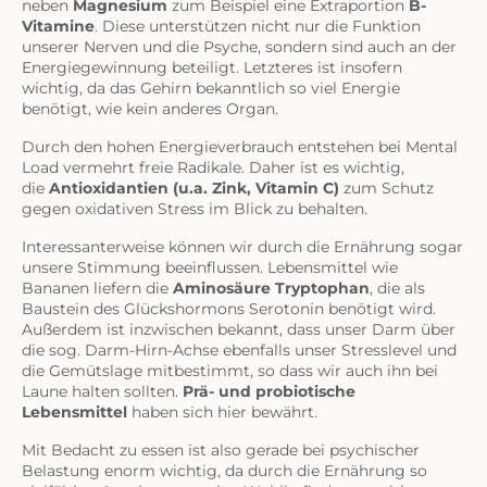
neben
Magnesium
zum Beispiel eine Extraportion
B-
Vitamine
. Diese unterstützen nicht nur die Funktion
unserer Nerven und die Psyche, sondern sind auch an der
Energiegewinnung beteiligt. Letzteres ist insofern
wichtig, da das Gehirn bekanntlich so viel Energie
benötigt, wie kein anderes Organ.
Durch den hohen Energieverbrauch entstehen bei Mental
Load vermehrt freie Radikale. Daher ist es wichtig,
die
Antioxidantien (u.a. Zink, Vitamin C)
zum Schutz
gegen oxidativen Stress im Blick zu behalten.
Interessanterweise können wir durch die Ernährung sogar
unsere Stimmung beeinflussen. Lebensmittel wie
Bananen liefern die
Aminosäure Tryptophan
, die als
Baustein des Glückshormons Serotonin benötigt wird.
Außerdem ist inzwischen bekannt, dass unser Darm über
die sog. Darm-Hirn-Achse ebenfalls unser Stresslevel und
die Gemütslage mitbestimmt, so dass wir auch ihn bei
Laune halten sollten.
Prä- und probiotische
Lebensmittel
haben sich hier bewährt.
Mit Bedacht zu essen ist also gerade bei psychischer
Belastung enorm wichtig, da durch die Ernährung so