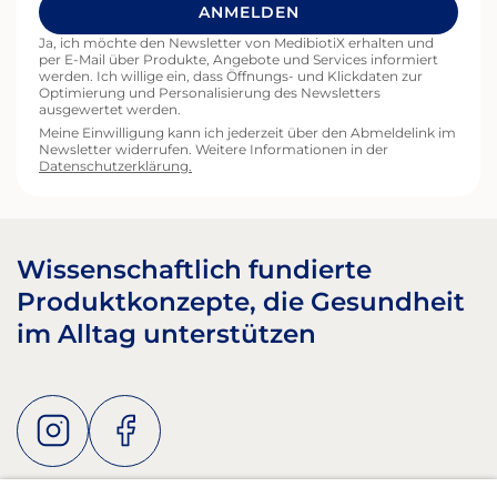
Signalwege Diese Verbindung erklärt, warum
ANMELDEN
Veränderungen im Darm auch Auswirkungen auf
Ja, ich möchte den Newsletter von MedibiotiX erhalten und
das Hautbild haben können. Warum ist diese
per E-Mail über Produkte, Angebote und Services informiert
Verbindung relevant? Das Darmmikrobiom
werden. Ich willige ein, dass Öffnungs- und Klickdaten zur
spielt eine zentrale Rolle in der Regulation des
Optimierung und Personalisierung des Newsletters
Immunsystems. Ein ausgeglichenes mikrobielles
ausgewertet werden.
Gleichgewicht kann dazu beitragen, entzündliche
Meine Einwilligung kann ich jederzeit über den Abmeldelink im
Newsletter widerrufen. Weitere Informationen in der
Prozesse im Körper zu regulieren. Da
Datenschutzerklärung.
Entzündungen bei vielen Hautthemen eine Rolle
spielen, wird verständlich, warum der Zustand
des Darms indirekt auch die Haut beeinflussen
kann. Darüber hinaus produziert das Mikrobiom
verschiedene bioaktive Substanzen – darunter
Wissenschaftlich fundierte
kurzkettige Fettsäuren und Vitamine –, die zur
Produktkonzepte, die Gesundheit
Stabilität der Darmbarriere beitragen und die
Nährstoffverfügbarkeit unterstützen. Auch das
im Alltag unterstützen
Zusammenspiel mit dem Nervensystem spielt
eine Rolle. Über die sogenannte Darm-Hirn-
Haut-Achse können Stressreaktionen mit
Veränderungen in Darm und Haut einhergehen –
ein möglicher Grund dafür, warum sich Stress
oft gleichzeitig auf Verdauung und Haut
auswirkt. Hauterneuerung und Hautbarriere –
die Grundlage für gesunde Haut Die Haut ist ein