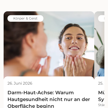
Darm-
Müdigk
Körper & Geist
Kö
Haut-
durch
Achse:
Eisenm
Warum
Sympt
Hautgesundheit
&
nicht
Lösun
nur
an
der
Oberfläche
beginn
26. Juni 2026
25. 
Darm-Haut-Achse: Warum
Müd
Hautgesundheit nicht nur an der
Sym
Ständ
Oberfläche beginn