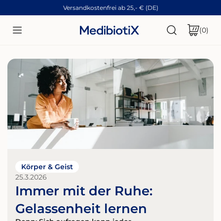
Versandkostenfrei ab 25,- € (DE)
ZUM INHALT SPRINGEN
Art
(0)
Körper & Geist
25.3.2026
Immer mit der Ruhe:
Gelassenheit lernen