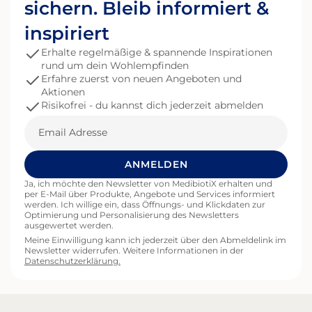
Austa
sichern. Bleib informiert &
Wer H
möcht
inspiriert
Fakto
Erhalte regelmäßige & spannende Inspirationen
Immun
rund um dein Wohlempfinden
Darmmi
Erfahre zuerst von neuen Angeboten und
Darm-Hau
Aktionen
Achse
Risikofrei - du kannst dich jederzeit abmelden
zwischen
erfol
Email
das Immunsy
Mikrobioms horm
Signalwege Diese V
ANMELDEN
Verän
Ja, ich möchte den Newsletter von MedibiotiX erhalten und
das Haut
per E-Mail über Produkte, Angebote und Services informiert
Verbindun
werden. Ich willige ein, dass Öffnungs- und Klickdaten zur
spielt
Optimierung und Personalisierung des Newsletters
Immun
ausgewertet werden.
Gleic
Meine Einwilligung kann ich jederzeit über den Abmeldelink im
Newsletter widerrufen. Weitere Informationen in der
Prozes
Datenschutzerklärung.
Entzü
spiel
des D
kann. Darüber hinaus produziert das Mikr