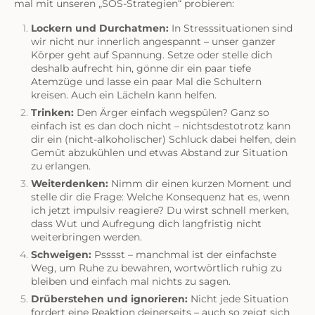
mal mit unseren „SOS-Strategien“ probieren:
Lockern und Durchatmen:
In Stresssituationen sind
wir nicht nur innerlich angespannt – unser ganzer
Körper geht auf Spannung. Setze oder stelle dich
deshalb aufrecht hin, gönne dir ein paar tiefe
Atemzüge und lasse ein paar Mal die Schultern
kreisen. Auch ein Lächeln kann helfen.
Trinken:
Den Ärger einfach wegspülen? Ganz so
einfach ist es dan doch nicht – nichtsdestotrotz kann
dir ein (nicht-alkoholischer) Schluck dabei helfen, dein
Gemüt abzukühlen und etwas Abstand zur Situation
zu erlangen.
Weiterdenken:
Nimm dir einen kurzen Moment und
stelle dir die Frage: Welche Konsequenz hat es, wenn
ich jetzt impulsiv reagiere? Du wirst schnell merken,
dass Wut und Aufregung dich langfristig nicht
weiterbringen werden.
Schweigen:
Psssst – manchmal ist der einfachste
Weg, um Ruhe zu bewahren, wortwörtlich ruhig zu
bleiben und einfach mal nichts zu sagen.
Drüberstehen und ignorieren:
Nicht jede Situation
fordert eine Reaktion deinerseits – auch so zeigt sich