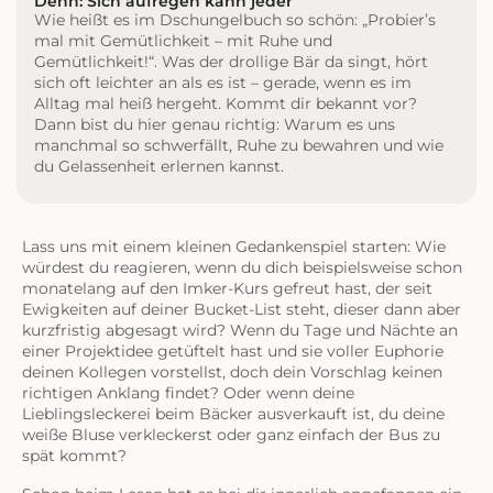
Denn: Sich aufregen kann jeder
Wie heißt es im Dschungelbuch so schön: „Probier’s
mal mit Gemütlichkeit – mit Ruhe und
Gemütlichkeit!“. Was der drollige Bär da singt, hört
sich oft leichter an als es ist – gerade, wenn es im
Alltag mal heiß hergeht. Kommt dir bekannt vor?
Dann bist du hier genau richtig: Warum es uns
manchmal so schwerfällt, Ruhe zu bewahren und wie
du Gelassenheit erlernen kannst.
Lass uns mit einem kleinen Gedankenspiel starten: Wie
würdest du reagieren, wenn du dich beispielsweise schon
monatelang auf den Imker-Kurs gefreut hast, der seit
Ewigkeiten auf deiner Bucket-List steht, dieser dann aber
kurzfristig abgesagt wird? Wenn du Tage und Nächte an
einer Projektidee getüftelt hast und sie voller Euphorie
deinen Kollegen vorstellst, doch dein Vorschlag keinen
richtigen Anklang findet? Oder wenn deine
Lieblingsleckerei beim Bäcker ausverkauft ist, du deine
weiße Bluse verkleckerst oder ganz einfach der Bus zu
spät kommt?