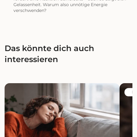
Gelassenheit. Warum also unnötige Energie
verschwenden?
Das könnte dich auch
interessieren
Mental
Darm-
Kö
erschöpft?
Haut-
Was
Achse:
Darm
Waru
und
Hautge
Gehirn
nicht
damit
nur